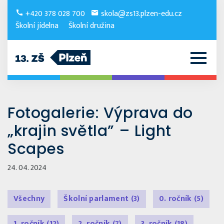
+420 378 028 700
skola@zs13.plzen-edu.cz
Školní jídelna
Školní družina
Fotogalerie: Výprava do
„krajin světla” – Light
Scapes
24. 04. 2024
Všechny
Školní parlament
(3)
0. ročník
(5)
1. ročník
(12)
2. ročník
(7)
3. ročník
(18)