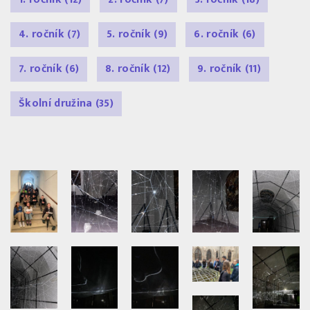
4. ročník
(7)
5. ročník
(9)
6. ročník
(6)
7. ročník
(6)
8. ročník
(12)
9. ročník
(11)
Školní družina
(35)