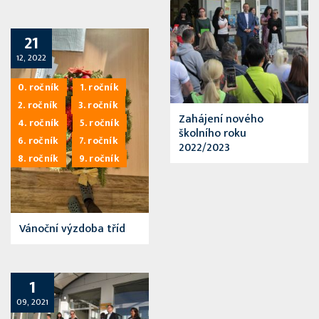
21
12, 2022
0. ročník
1. ročník
2. ročník
3. ročník
Zahájení nového
4. ročník
5. ročník
školního roku
6. ročník
7. ročník
2022/2023
8. ročník
9. ročník
Vánoční výzdoba tříd
1
09, 2021