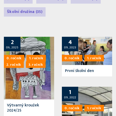
Školní družina
(35)
2
4
06, 2025
09, 2023
0. ročník
1. ročník
0. ročník
1. ročník
2. ročník
3. ročník
První školní den
1
09, 2022
Výtvarný kroužek
0. ročník
1. ročník
2024/25