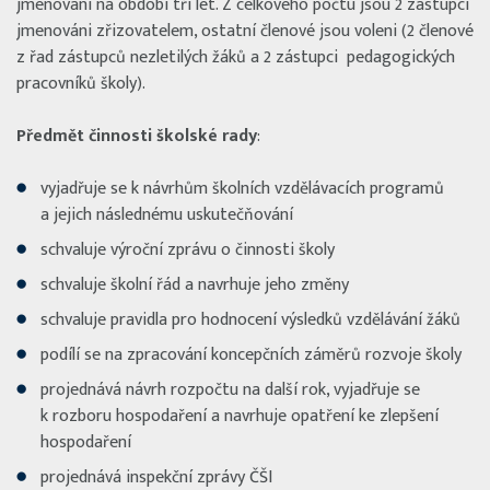
jmenováni na období tří let. Z celkového počtu jsou 2 zástupci
jmenováni zřizovatelem, ostatní členové jsou voleni (2 členové
z řad zástupců nezletilých žáků a 2 zástupci pedagogických
pracovníků školy).
Předmět činnosti školské rady
:
vyjadřuje se k návrhům školních vzdělávacích programů
a jejich následnému uskutečňování
schvaluje výroční zprávu o činnosti školy
schvaluje školní řád a navrhuje jeho změny
schvaluje pravidla pro hodnocení výsledků vzdělávání žáků
podílí se na zpracování koncepčních záměrů rozvoje školy
projednává návrh rozpočtu na další rok, vyjadřuje se
k rozboru hospodaření a navrhuje opatření ke zlepšení
hospodaření
projednává inspekční zprávy ČŠI