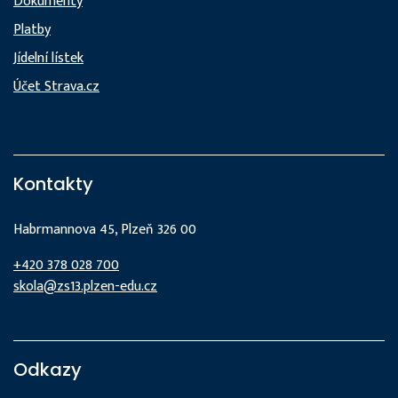
Dokumenty
Platby
Jídelní lístek
Účet Strava.cz
Kontakty
Habrmannova 45, Plzeň 326 00
+420 378 028 700
skola@zs13.plzen-edu.cz
Odkazy