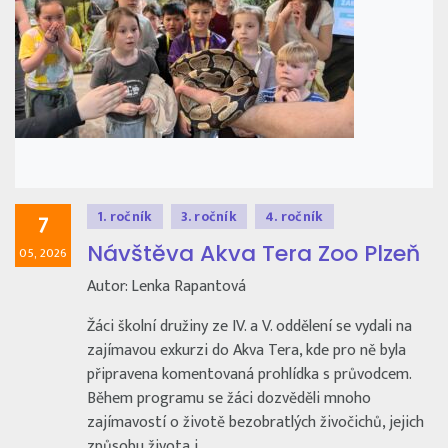
1. ročník
3. ročník
4. ročník
7
Návštěva Akva Tera Zoo Plzeň
05, 2026
Autor: Lenka Rapantová
Žáci školní družiny ze IV. a V. oddělení se vydali na
zajímavou exkurzi do Akva Tera, kde pro ně byla
připravena komentovaná prohlídka s průvodcem.
Během programu se žáci dozvěděli mnoho
zajímavostí o životě bezobratlých živočichů, jejich
způsobu života i…