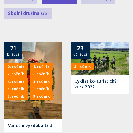
Školní družina
(35)
21
23
12, 2022
05, 2022
0. ročník
1. ročník
8. ročník
2. ročník
3. ročník
Cyklistiko-turistický
4. ročník
5. ročník
kurz 2022
6. ročník
7. ročník
8. ročník
9. ročník
Vánoční výzdoba tříd