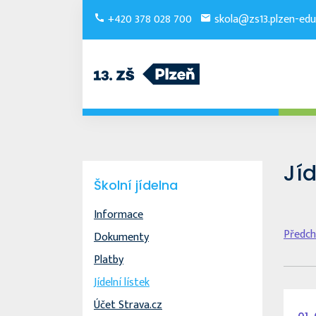
+420 378 028 700
skola@zs13.plzen-edu
Jíd
Školní jídelna
Informace
Předch
Dokumenty
Platby
Jídelní lístek
Účet Strava.cz