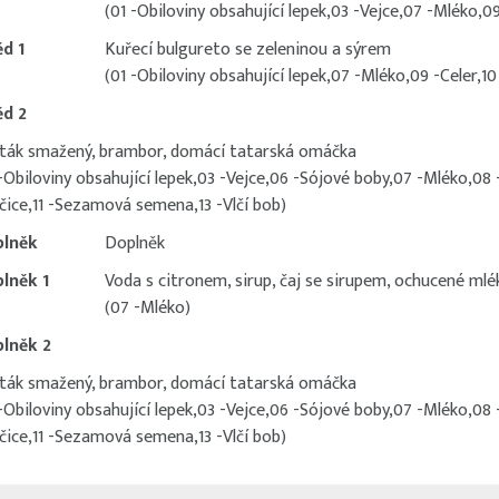
(01 -Obiloviny obsahující lepek,03 -Vejce,07 -Mléko,09
d 1
Kuřecí bulgureto se zeleninou a sýrem
(01 -Obiloviny obsahující lepek,07 -Mléko,09 -Celer,10
d 2
ták smažený, brambor, domácí tatarská omáčka
 -Obiloviny obsahující lepek,03 -Vejce,06 -Sójové boby,07 -Mléko,08 
čice,11 -Sezamová semena,13 -Vlčí bob)
lněk
Doplněk
lněk 1
Voda s citronem, sirup, čaj se sirupem, ochucené mlé
(07 -Mléko)
lněk 2
ták smažený, brambor, domácí tatarská omáčka
 -Obiloviny obsahující lepek,03 -Vejce,06 -Sójové boby,07 -Mléko,08 
čice,11 -Sezamová semena,13 -Vlčí bob)