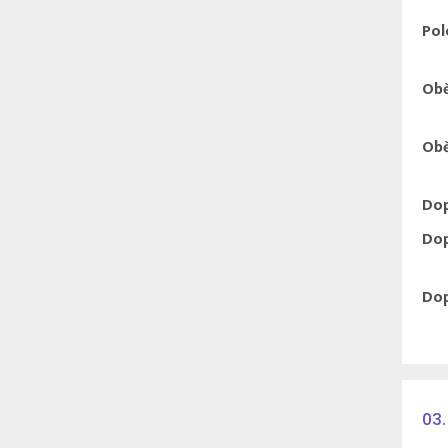
Pol
Obě
Obě
Dop
Dop
Dop
03.