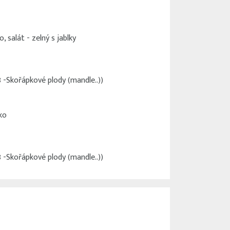
, salát - zelný s jablky
8 -Skořápkové plody (mandle..))
ko
8 -Skořápkové plody (mandle..))