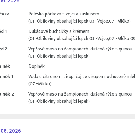
 06. 2026
évka
Polévka pórková s vejci a kuskusem
(01 -Obiloviny obsahující lepek,03 -Vejce,07 -Mléko)
d 1
Dukátové buchtičky s krémem
(01 -Obiloviny obsahující lepek,03 -Vejce,07 -Mléko,09
d 2
Vepřové maso na žampionech, dušená rýže s quinou - ne
(01 -Obiloviny obsahující lepek)
lněk
Doplněk
lněk 1
Voda s citronem, sirup, čaj se sirupem, ochucené mlé
(07 -Mléko)
lněk 2
Vepřové maso na žampionech, dušená rýže s quinou - ne
(01 -Obiloviny obsahující lepek)
 06. 2026