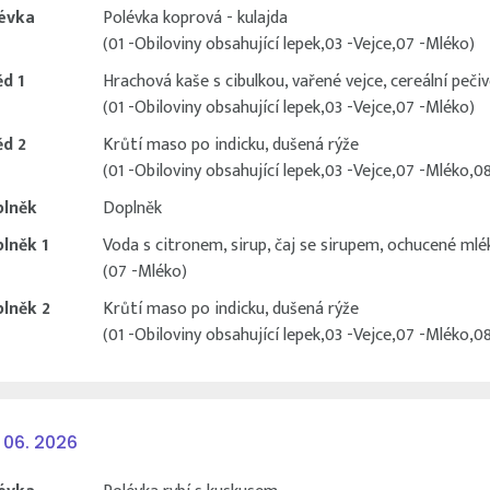
évka
Polévka koprová - kulajda
(01 -Obiloviny obsahující lepek,03 -Vejce,07 -Mléko)
d 1
Hrachová kaše s cibulkou, vařené vejce, cereální pečivo
(01 -Obiloviny obsahující lepek,03 -Vejce,07 -Mléko)
d 2
Krůtí maso po indicku, dušená rýže
(01 -Obiloviny obsahující lepek,03 -Vejce,07 -Mléko,0
lněk
Doplněk
lněk 1
Voda s citronem, sirup, čaj se sirupem, ochucené mlé
(07 -Mléko)
lněk 2
Krůtí maso po indicku, dušená rýže
(01 -Obiloviny obsahující lepek,03 -Vejce,07 -Mléko,0
 06. 2026