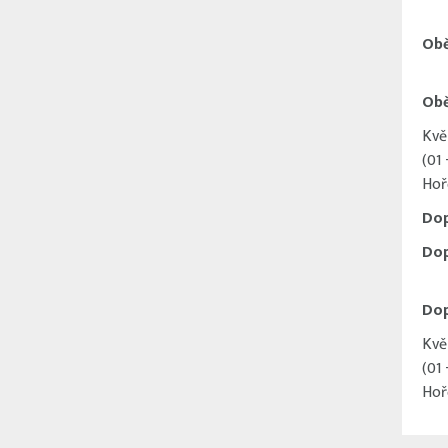
Obě
Obě
Kvě
(01
Hoř
Dop
Dop
Dop
Kvě
(01
Hoř