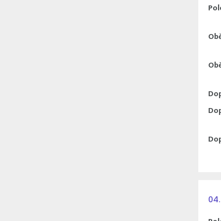
Pol
Obě
Obě
Dop
Dop
Dop
04.