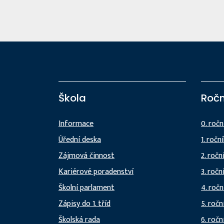
Škola
Ročn
Informace
0. ročn
Úřední deska
1. ročn
Zájmová činnost
2. ročn
Kariérové poradenství
3. ročn
Školní parlament
4. ročn
Zápisy do 1. tříd
5. ročn
Školská rada
6. ročn