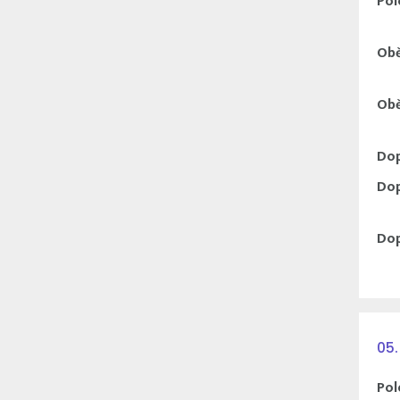
Pol
Obě
Obě
Dop
Dop
Dop
05.
Pol