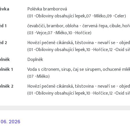
évka
Polévka bramborová
(01 -Obiloviny obsahující lepek,07 -Mléko,09 -Celer)
d 1
čevabčiči, brambor, obloha - červená řepa, cibule, hoř
(03 -Vejce,07 -Mléko,10 -Hořčice)
d 2
Hovězí pečeně cikánská, těstovina - nevaří se - objed
(01 -Obiloviny obsahující lepek,10 -Hořčice,12 -Oxid siř
lněk
Doplněk
lněk 1
Voda s citronem, sirup, čaj se sirupem, ochucené mlé
(07 -Mléko)
lněk 2
Hovězí pečeně cikánská, těstovina - nevaří se - objed
(01 -Obiloviny obsahující lepek,10 -Hořčice,12 -Oxid siř
 06. 2026