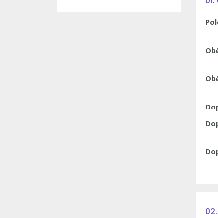
01.
Pol
Obě
Obě
Dop
Dop
Dop
02.