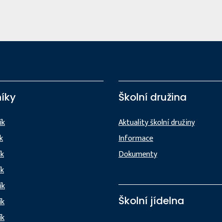
íky
Školní družina
ík
Aktuality školní družiny
ík
Informace
ík
Dokumenty
ík
ík
Školní jídelna
ík
ík