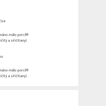
čice
náno málo porcí!!!!
ičitý a siřičitany)
ko
náno málo porcí!!!!
ičitý a siřičitany)