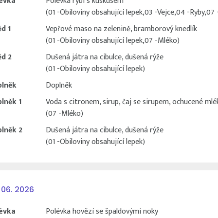
évka
Polévka rybí s kuskusem
(01 -Obiloviny obsahující lepek,03 -Vejce,04 -Ryby,07
d 1
Vepřové maso na zelenině, bramborový knedlík
(01 -Obiloviny obsahující lepek,07 -Mléko)
d 2
Dušená játra na cibulce, dušená rýže
(01 -Obiloviny obsahující lepek)
lněk
Doplněk
lněk 1
Voda s citronem, sirup, čaj se sirupem, ochucené mlé
(07 -Mléko)
lněk 2
Dušená játra na cibulce, dušená rýže
(01 -Obiloviny obsahující lepek)
 06. 2026
évka
Polévka hovězí se špaldovými noky