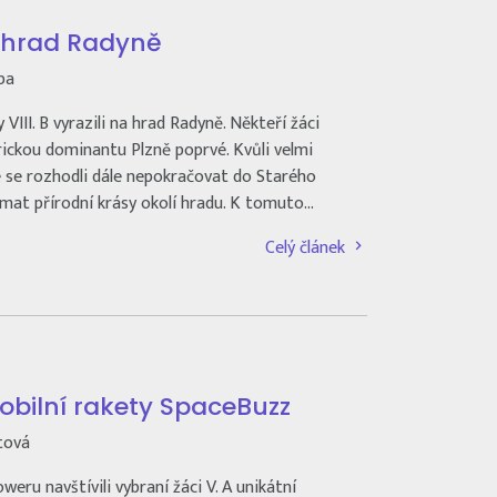
a hrad Radyně
pa
y VIII. B vyrazili na hrad Radyně. Někteří žáci
orickou dominantu Plzně poprvé. Kvůli velmi
 se rozhodli dále nepokračovat do Starého
umat přírodní krásy okolí hradu. K tomuto…
Celý článek
bilní rakety SpaceBuzz
tová
eru navštívili vybraní žáci V. A unikátní