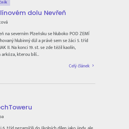
očník
olínovém dolu Nevřeň
tová
eň na severním Plzeňsku se hluboko POD ZEMÍ
hovaný hlubinný důl a právě sem se žáci 5. tříd
AK II. Na konci 19. st. se zde těžil kaolín,
 arkóza, kterou bílí…
Celý článek
echToweru
pa
6. tříd nezamířili do školních dílen jako jindy, ale