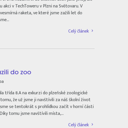
ou akci v TechToweru v Plzni na Světovaru. V
 vesmírná raketa, ve které jsme zažili let do
jsme…
Celý článek
ili do zoo
pa
ila třída 8.A na exkurzi do plzeňské zoologické
omu, že už jsme ji navštívili za náš školní život
 jsme se tentokrát s prohlídkou začít v horní části
Díky tomu jsme navštívili místa,…
Celý článek