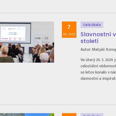
Celá škola
7
Slavnostní v
06, 2026
století
Autor: Matyáš Kono
Ve úterý 26. 5. 2026 
celostátní vědomostní
se letos konalo v ná
slavnostní a inspira