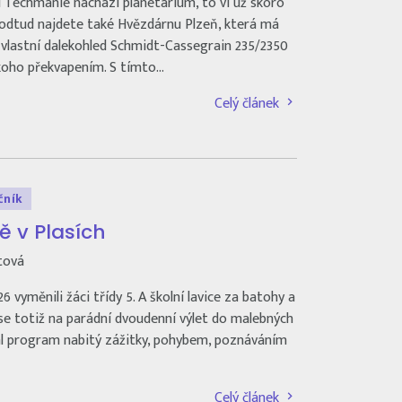
lu Techmanie nachází planetárium, to ví už skoro
k odtud najdete také Hvězdárnu Plzeň, která má
 vlastní dalekohled Schmidt-Cassegrain 235/2350
koho překvapením. S tímto…
Celý článek
očník
tě v Plasích
tová
26 vyměnili žáci třídy 5. A školní lavice za batohy a
 se totiž na parádní dvoudenní výlet do malebných
kal program nabitý zážitky, pohybem, poznáváním
Celý článek