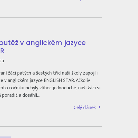
soutěž v anglickém jazyce
AR
pa
ní žáci pátých a šestých tříd naší školy zapojili
že v anglickém jazyce ENGLISH STAR. Ačkoliv
mto ročníku nebyly vůbec jednoduché, naši žáci si
ě poradit a dosáhli…
Celý článek