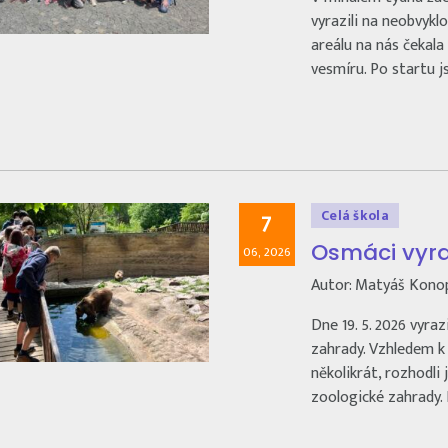
vyrazili na neobvykl
areálu na nás čekala
vesmíru. Po startu 
Celá škola
7
Osmáci vyraz
06, 2026
Autor: Matyáš Kono
Dne 19. 5. 2026 vyraz
zahrady. Vzhledem k t
několikrát, rozhodli
zoologické zahrady. 