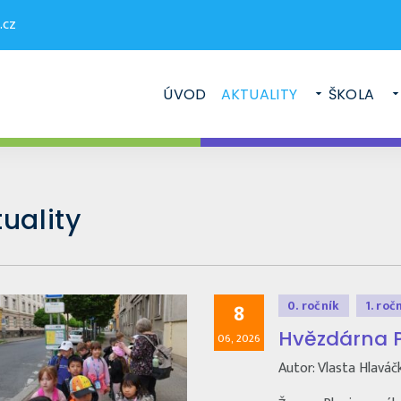
.cz
ÚVOD
AKTUALITY
ŠKOLA
uality
0. ročník
1. roč
8
Hvězdárna P
06, 2026
Autor: Vlasta Hlaváč