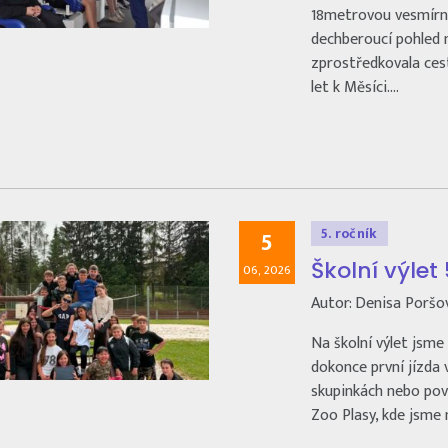
18metrovou vesmírnou
dechberoucí pohled na
zprostředkovala ces
let k Měsíci.…
5. ročník
5
Školní výlet
06, 2026
Autor: Denisa Poršo
Na školní výlet jsme 
dokonce první jízda 
skupinkách nebo pov
Zoo Plasy, kde jsme 