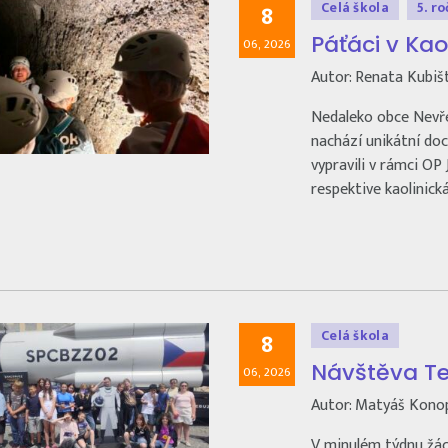
Celá škola
5. r
8
Páťáci v Ka
06, 2026
Autor: Renata Kubiš
Nedaleko obce Nevř
nachází unikátní doc
vypravili v rámci OP J
respektive kaolinická
Celá škola
8
Návštěva T
06, 2026
Autor: Matyáš Kono
V minulém týdnu žáci 