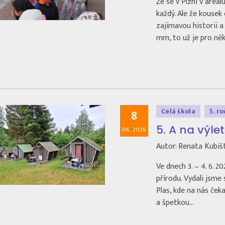
Že se v Plzni v areá
každý. Ale že kouse
zajímavou historii a
mm, to už je pro ně
Celá škola
5. r
8
5. A na výle
06, 2026
Autor: Renata Kubiš
Ve dnech 3. – 4. 6. 20
přírodu. Vydali jsme
Plas, kde na nás če
a špetkou…