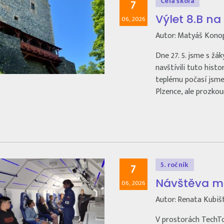
Celá škola
7
Výlet 8.B n
06, 2026
Autor: Matyáš Kono
Dne 27. 5. jsme s žák
navštívili tuto hist
teplému počasí jsme
Plzence, ale prozko
5. ročník
7
Návštěva mo
06, 2026
Autor: Renata Kubiš
V prostorách TechTow