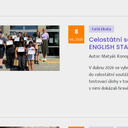
Celá škola
8
Celostátní 
06, 2026
ENGLISH ST
Autor: Matyáš Kono
V dubnu 2026 se vybra
do celostátní soutě
testovací úlohy v to
s nimi dokázali hrav