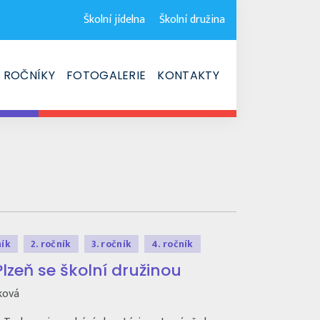
Školní jídelna
Školní družina
ROČNÍKY
FOTOGALERIE
KONTAKTY
ník
2. ročník
3. ročník
4. ročník
lzeň se školní družinou
ková