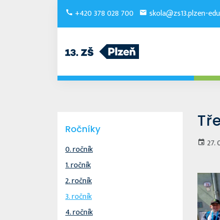
+420 378 028 700
skola@zs13.plzen-edu
Tře
Ročníky
27. 
0. ročník
1. ročník
2. ročník
3. ročník
4. ročník