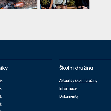
íky
Školní družina
ík
Aktuality školní družiny
ík
Informace
ík
Dokumenty
ík