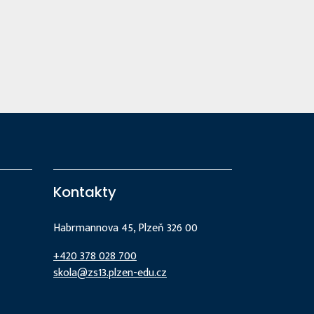
Kontakty
Habrmannova 45, Plzeň 326 00
+420 378 028 700
skola@zs13.plzen-edu.cz