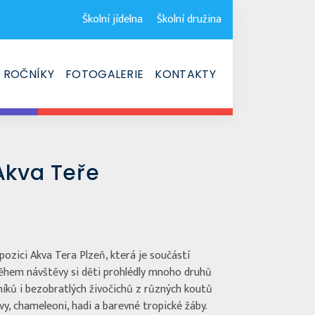
Školní jídelna
Školní družina
ROČNÍKY
FOTOGALERIE
KONTAKTY
 Akva Teře
xpozici Akva Tera Plzeň, která je součástí
Během návštěvy si děti prohlédly mnoho druhů
elníků i bezobratlých živočichů z různých koutů
elvy, chameleoni, hadi a barevné tropické žáby.