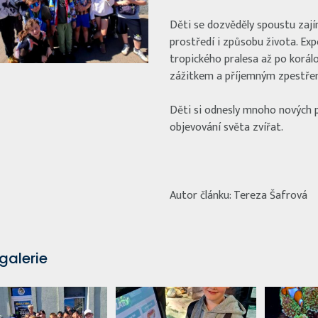
Děti se dozvěděly spoustu zajím
prostředí i způsobu života. Exp
tropického pralesa až po korál
zážitkem a příjemným zpestřen
Děti si odnesly mnoho nových p
objevování světa zvířat.
Autor článku: Tereza Šafrová
galerie