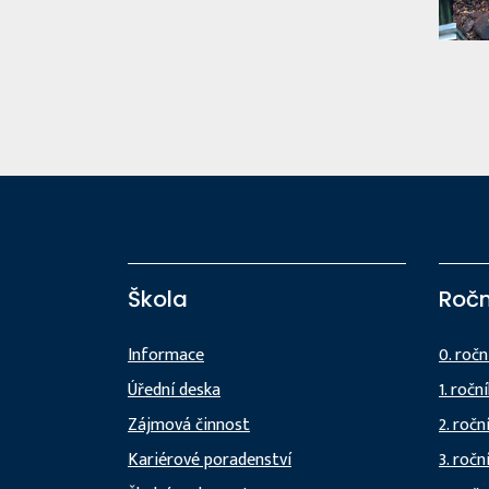
Škola
Ročn
Informace
0. ročn
Úřední deska
1. ročn
Zájmová činnost
2. ročn
Kariérové poradenství
3. ročn