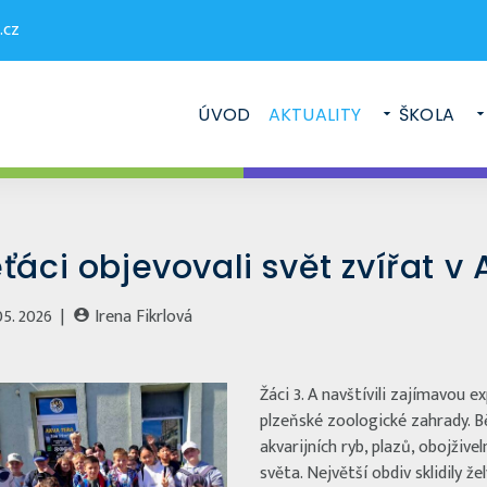
.cz
ÚVOD
AKTUALITY
ŠKOLA
ťáci objevovali svět zvířat v
05. 2026 |
Irena Fikrlová
Žáci 3. A navštívili zajímavou e
plzeňské zoologické zahrady. 
akvarijních ryb, plazů, obojživ
světa. Největší obdiv sklidily ž