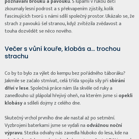
poznávání brouků a pavouků
. S lupami v rukou děti
zkoumaly lesní podrost a s překvapením zjistily, kolik
fascinujících tvorů s námi sdílí společný prostor. Ukázalo se, že
strach z pavouků šel stranou, když zvítězila zvědavost a
touha dozvědět se něco nového.
Večer s vůní kouře, klobás a… trochou
strachu
Co by to bylo za výlet do kempu bez pořádného táboráku?
Jakmile se začalo stmívat, celá třída spojila síly při
sbírání
dříví v lese
. Společná práce nám šla skvěle od ruky a
zanedlouho už plápolal hřejivý oheň, na kterém jsme si
opekli
klobásy
a sdíleli dojmy z celého dne.
Skutečný vrchol prvního dne ale nastal až po setmění.
Vyzbrojeni baterkami jsme se vydali na
odvážnou noční
výpravu
. Stezka odvahy nás zavedla hluboko do lesa, kde na