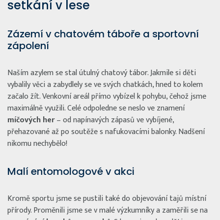
setkání v lese
Zázemí v chatovém táboře a sportovní
zápolení
Naším azylem se stal útulný chatový tábor. Jakmile si děti
vybalily věci a zabydlely se ve svých chatkách, hned to kolem
začalo žít. Venkovní areál přímo vybízel k pohybu, čehož jsme
maximálně využili. Celé odpoledne se neslo ve znamení
míčových her
– od napínavých zápasů ve vybíjené,
přehazované až po soutěže s nafukovacími balonky. Nadšení
nikomu nechybělo!
Malí entomologové v akci
Kromě sportu jsme se pustili také do objevování tajů místní
přírody. Proměnili jsme se v malé výzkumníky a zaměřili se na