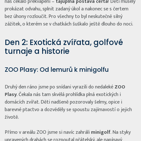
nás čekalo překvapení –
tajuplná postava čerta
! Děti musely
prokázat odvahu, splnit zadaný úkol a nakonec se s čertem
bez úhony rozloučit. Pro všechny to byl neskutečně silný
zážitek, o kterém se v chatkách šuškalo ještě dlouho do noci.
Den 2: Exotická zvířata, golfové
turnaje a historie
ZOO Plasy: Od lemurů k minigolfu
Druhý den ráno jsme po snídani vyrazili do nedaleké
ZOO
Plasy
. Čekala nás tam skvělá prohlídka plná exotických i
domácích zvířat. Děti nadšeně pozorovaly šelmy, opice i
barevné ptactvo a dozvěděly se spoustu zajímavostí o jejich
životě.
Přímo v areálu ZOO jsme si navíc zahráli
minigolf
. Na styky
upravených drahách se rozpoutal přátelský, ale napínavý