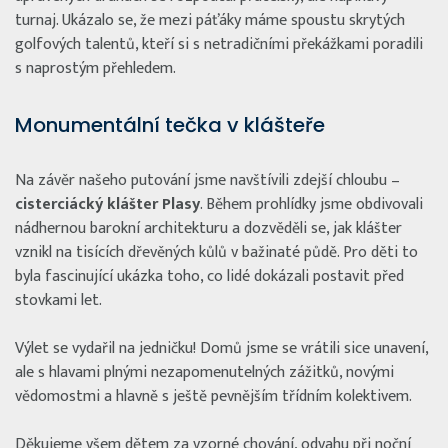
turnaj. Ukázalo se, že mezi páťáky máme spoustu skrytých
golfových talentů, kteří si s netradičními překážkami poradili
s naprostým přehledem.
Monumentální tečka v klášteře
Na závěr našeho putování jsme navštívili zdejší chloubu –
cisterciácký klášter Plasy
. Během prohlídky jsme obdivovali
nádhernou barokní architekturu a dozvěděli se, jak klášter
vznikl na tisících dřevěných kůlů v bažinaté půdě. Pro děti to
byla fascinující ukázka toho, co lidé dokázali postavit před
stovkami let.
Výlet se vydařil na jedničku! Domů jsme se vrátili sice unavení,
ale s hlavami plnými nezapomenutelných zážitků, novými
vědomostmi a hlavně s ještě pevnějším třídním kolektivem.
Děkujeme všem dětem za vzorné chování, odvahu při noční