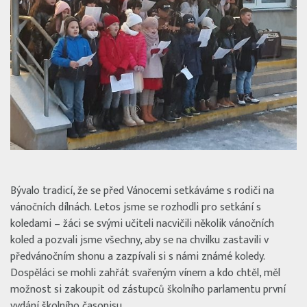
Bývalo tradicí, že se před Vánocemi setkáváme s rodiči na
vánočních dílnách. Letos jsme se rozhodli pro setkání s
koledami – žáci se svými učiteli nacvičili několik vánočních
koled a pozvali jsme všechny, aby se na chvilku zastavili v
předvánočním shonu a zazpívali si s námi známé koledy.
Dospěláci se mohli zahřát svařeným vínem a kdo chtěl, měl
možnost si zakoupit od zástupců školního parlamentu první
vydání školního časopisu.