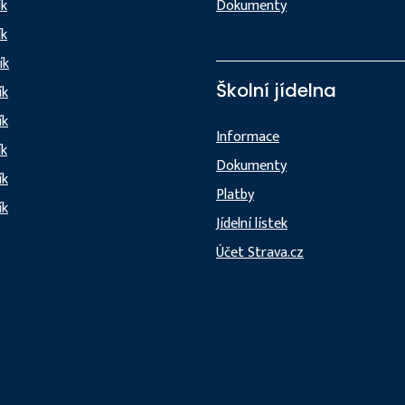
ík
Dokumenty
ík
ík
Školní jídelna
ík
ík
Informace
ík
Dokumenty
ík
Platby
ík
Jídelní lístek
Účet Strava.cz