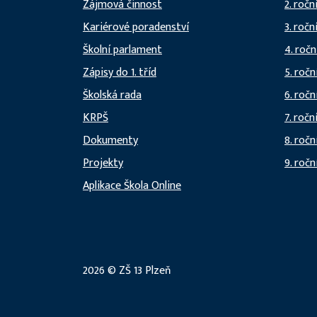
Zájmová činnost
2. ročn
Kariérové poradenství
3. ročn
Školní parlament
4. ročn
Zápisy do 1. tříd
5. ročn
Školská rada
6. ročn
KRPŠ
7. ročn
Dokumenty
8. ročn
Projekty
9. ročn
Aplikace Škola Online
2026 © ZŠ 13 Plzeň