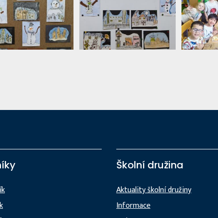
íky
Školní družina
ík
Aktuality školní družiny
ík
Informace