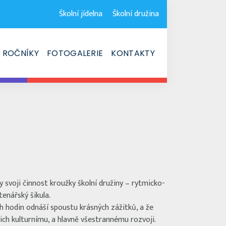
Školní jídelna
Školní družina
ROČNÍKY
FOTOGALERIE
KONTAKTY
 svoji činnost kroužky školní družiny – rytmicko-
enářský šikula.
ich hodin odnáší spoustu krásných zážitků, a že
jich kulturnímu, a hlavně všestrannému rozvoji.