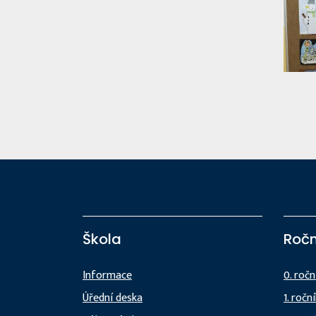
Škola
Ročn
Informace
0. ročn
Úřední deska
1. ročn