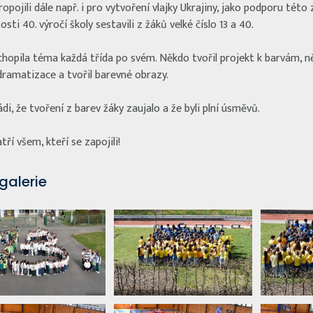
opojili dále např. i pro vytvoření vlajky Ukrajiny, jako podporu této
tosti 40. výročí školy sestavili z žáků velké číslo 13 a 40.
chopila téma každá třída po svém. Někdo tvořil projekt k barvám, n
dramatizace a tvořil barevné obrazy.
di, že tvoření z barev žáky zaujalo a že byli plní úsměvů.
tří všem, kteří se zapojili!
galerie