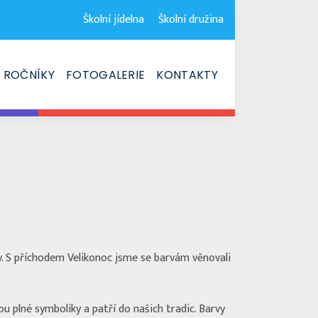
Školní jídelna
Školní družina
ROČNÍKY
FOTOGALERIE
KONTAKTY
rev. S příchodem Velikonoc jsme se barvám věnovali
sou plné symboliky a patří do našich tradic. Barvy