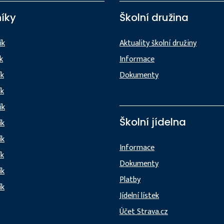
íky
Školní družina
ík
Aktuality školní družiny
ík
Informace
ík
Dokumenty
ík
ík
Školní jídelna
ík
ík
Informace
ík
Dokumenty
ík
Platby
ík
Jídelní lístek
Účet Strava.cz