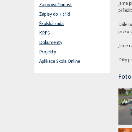
jsme pr
Zájmová činnost
příleži
Zápisy do 1. tříd
Školská rada
Dále u
prvků 
KRPŠ
Dokumenty
Jsme rá
Projekty
Díky pa
Aplikace Škola Online
Foto