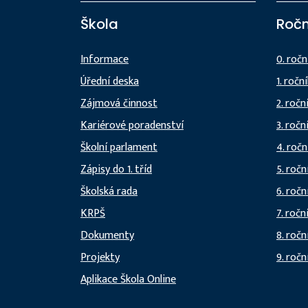
Škola
Ročn
Informace
0. ročn
Úřední deska
1. ročn
Zájmová činnost
2. ročn
Kariérové poradenství
3. ročn
Školní parlament
4. ročn
Zápisy do 1. tříd
5. ročn
Školská rada
6. ročn
KRPŠ
7. ročn
Dokumenty
8. ročn
Projekty
9. ročn
Aplikace Škola Online