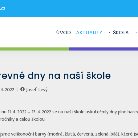
.cz
ÚVOD
AKTUALITY
ŠKOLA
revné dny na naší škole
04. 2022 |
Josef Levý
nu 11. 4. 2022 – 13. 4. 2022 se na naší škole uskutečnily dny plné ba
ročníky a celou školou.
 jsme velikonoční barvy (modrá, žlutá, červená, zelená, bílá), které j