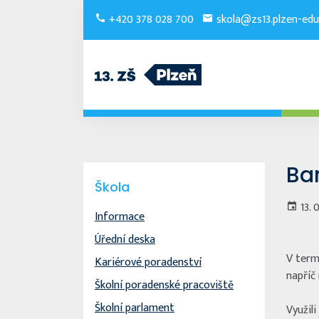
+420 378 028 700
skola@zs13.plzen-edu
Ba
Škola
13. 
Informace
Úřední deska
V termí
Kariérové poradenství
napříč 
Školní poradenské pracoviště
Školní parlament
Využili